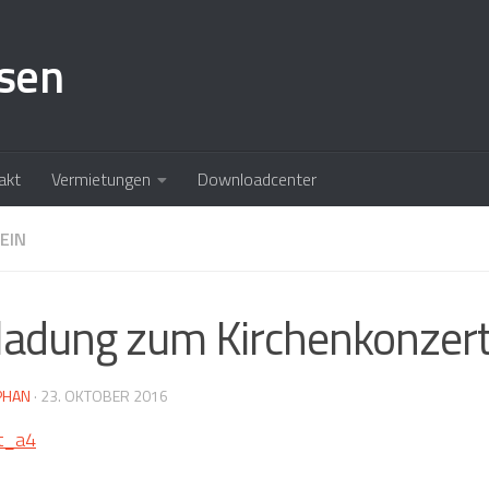
akt
Vermietungen
Downloadcenter
EIN
ladung zum Kirchenkonzer
PHAN
·
23. OKTOBER 2016