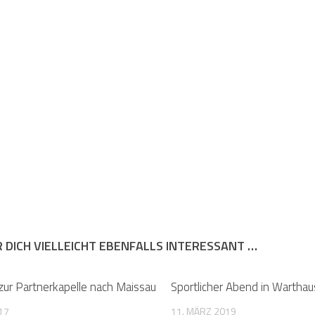
R DICH VIELLEICHT EBENFALLS INTERESSANT …
zur Partnerkapelle nach Maissau
Sportlicher Abend in Wartha
017
11. MÄRZ 2019