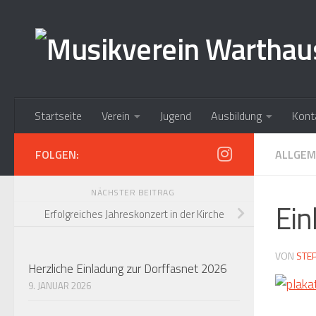
Zum Inhalt springen
Startseite
Verein
Jugend
Ausbildung
Kont
FOLGEN:
ALLGEM
NÄCHSTER BEITRAG
Ein
Erfolgreiches Jahreskonzert in der Kirche
VON
STE
Herzliche Einladung zur Dorffasnet 2026
9. JANUAR 2026